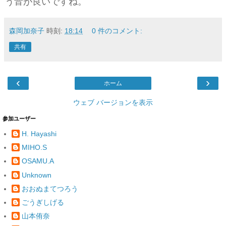
う音が良いですね。
森岡加奈子
時刻:
18:14
0 件のコメント:
共有
‹
›
ホーム
ウェブ バージョンを表示
参加ユーザー
H. Hayashi
MIHO.S
OSAMU.A
Unknown
おおぬまてつろう
ごうぎしげる
山本侑奈